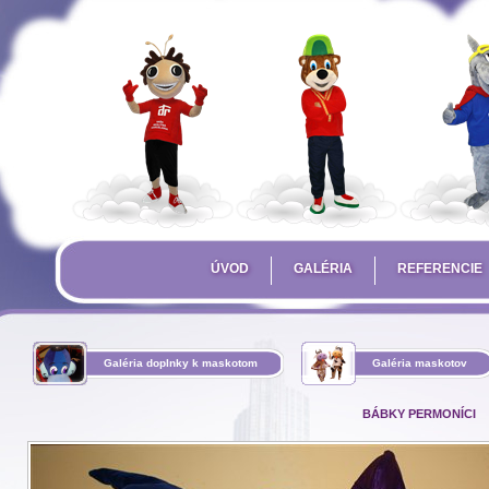
ÚVOD
GALÉRIA
REFERENCIE
Galéria doplnky k maskotom
Galéria maskotov
BÁBKY PERMONÍCI