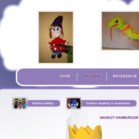
ÚVOD
GALÉRIA
REFERENCIE
Galéria bábky
Galéria doplnky k maskotom
MASKOT HAMBURGER