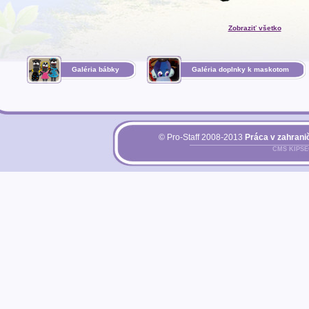
Zobraziť všetko
Galéria bábky
Galéria doplnky k maskotom
© Pro-Staff 2008-2013
Práca v zahranič
CMS KIPS
Pri