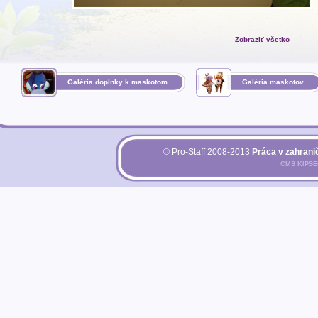
Zobraziť všetko
Galéria doplnky k maskotom
Galéria maskotov
© Pro-Staff 2008-2013
Práca v zahranič
CMS KIPS
Pri