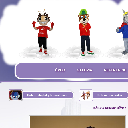
ÚVOD
GALÉRIA
REFERENCIE
Galéria doplnky k maskotom
Galéria maskotov
BÁBKA PERMONÍČKA