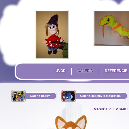
ÚVOD
GALÉRIA
REFERENCIE
Galéria bábky
Galéria doplnky k maskotom
MASKOT VLK V SAKU