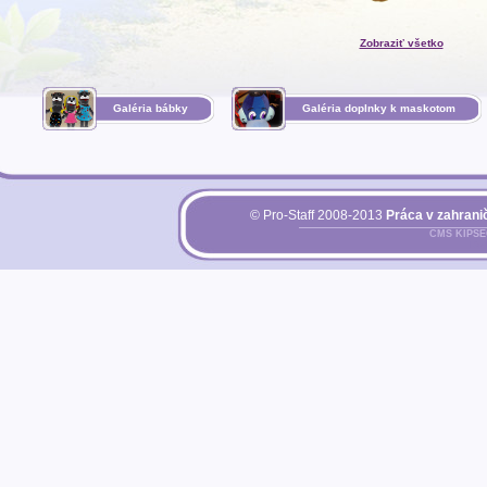
Zobraziť všetko
Galéria bábky
Galéria doplnky k maskotom
© Pro-Staff 2008-2013
Práca v zahranič
CMS KIPS
Pri