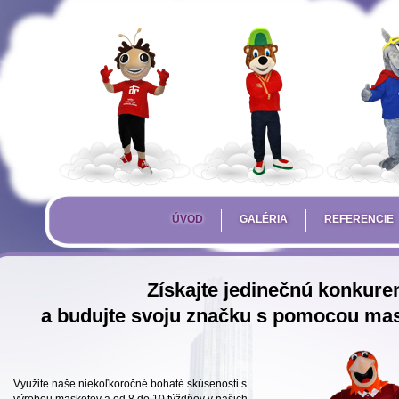
ÚVOD
GALÉRIA
REFERENCIE
Získajte jedinečnú konkur
a budujte svoju značku s pomocou mas
Využite naše niekoľkoročné bohaté skúsenosti s