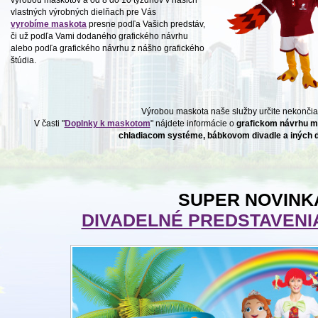
výrobou maskotov a od 8 do 10 týždňov v našich
vlastných výrobných dielňach pre Vás
vyrobíme maskota
presne podľa Vašich predstáv,
či už podľa Vami dodaného grafického návrhu
alebo podľa grafického návrhu z nášho grafického
štúdia.
Výrobou maskota naše služby určite nekončia
V časti "
Doplnky k maskotom
" nájdete informácie o
grafickom návrhu m
chladiacom systéme,
bábkovom divadle a iných 
SUPER NOVINK
DIVADELNÉ PREDSTAVENI