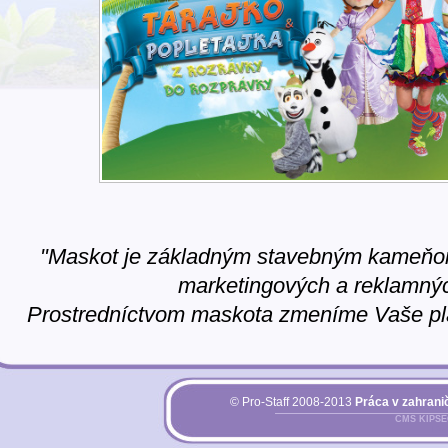
"Maskot je základným stavebným kameňo
marketingových a reklamný
Prostredníctvom maskota zmeníme Vaše plá
© Pro-Staff 2008-2013
Práca v zahranič
CMS KIPS
Pri