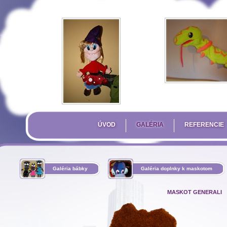
ÚVOD
GALÉRIA
REFERENCIE
Galéria bábky
Galéria doplnky k maskotom
MASKOT GENERALI