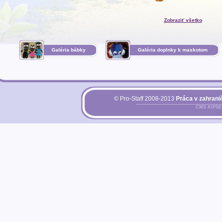
Zobraziť všetko
Galéria bábky
Galéria doplnky k maskotom
© Pro-Staff 2008-2013
Práca v zahranič
CMS KIPS
Pri