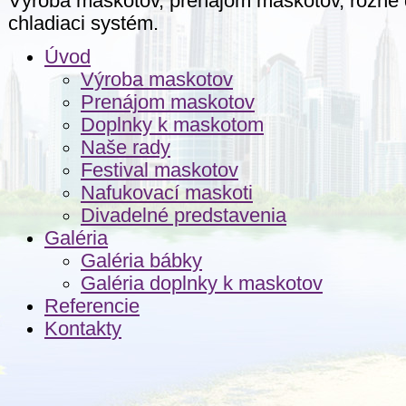
Výroba maskotov, prenájom maskotov, rôzne 
chladiaci systém.
Úvod
Výroba maskotov
Prenájom maskotov
Doplnky k maskotom
Naše rady
Festival maskotov
Nafukovací maskoti
Divadelné predstavenia
Galéria
Galéria bábky
Galéria doplnky k maskotov
Referencie
Kontakty